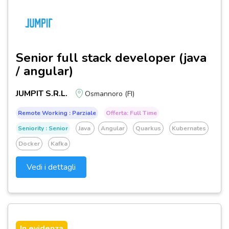
Senior full stack developer (java
/ angular)
JUMPIT S.R.L.
Osmannoro (FI)
Remote Working : Parziale
Offerta: Full Time
Seniority : Senior
Java
Angular
Quarkus
Kubernates
Docker
Kafka
Vedi i dettagli
In evidenza