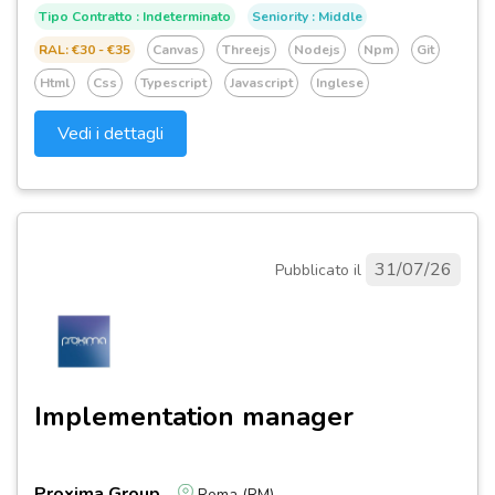
Tipo Contratto : Indeterminato
Seniority : Middle
RAL: €30 - €35
Canvas
Threejs
Nodejs
Npm
Git
Html
Css
Typescript
Javascript
Inglese
Vedi i dettagli
31/07/26
Pubblicato il
Implementation manager
Proxima Group
Roma (RM)