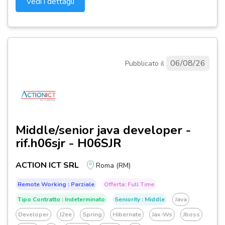
Vedi i dettagli
06/08/26
Pubblicato il
Middle/senior java developer -
rif.h06sjr - H06SJR
ACTION ICT SRL
Roma (RM)
Remote Working : Parziale
Offerta: Full Time
Tipo Contratto : Indeterminato
Seniority : Middle
Java
Developer
J2ee
Spring
Hibernate
Jax-Ws
Jboss