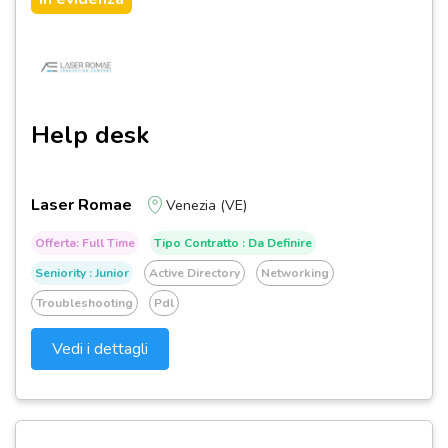
Help desk
Laser Romae
Venezia (VE)
Offerta: Full Time
Tipo Contratto : Da Definire
Seniority : Junior
Active Directory
Networking
Troubleshooting
Pdl
Vedi i dettagli