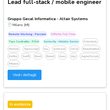
Lead full-stack / mobile engineer
Gruppo Gecal Informatica - Altair Systems
Milano (MI)
Remote Working : Parziale
Offerta: Full Time
Tipo Contratto : P.IVA
Seniority : Middle-Senior
Fullstack
Mobile
Typescript
Ios
Android
Ci/cd
Reactnative
Kotlin
Swift
Next
React
Aws
Api
Agile/scrum
Milano
Vedi i dettagli
In evidenza