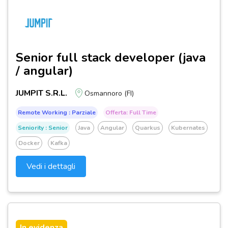
Senior full stack developer (java
/ angular)
JUMPIT S.R.L.
Osmannoro (FI)
Remote Working : Parziale
Offerta: Full Time
Seniority : Senior
Java
Angular
Quarkus
Kubernates
Docker
Kafka
Vedi i dettagli
In evidenza