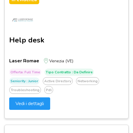
Help desk
Laser Romae
Venezia (VE)
Offerta: Full Time
Tipo Contratto : Da Definire
Seniority : Junior
Active Directory
Networking
Troubleshooting
Pdl
Vedi i dettagli