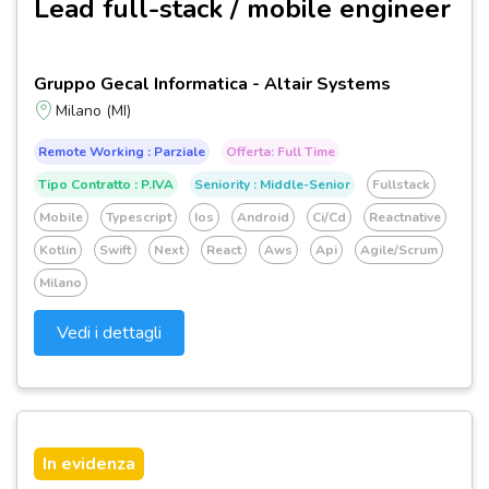
Lead full-stack / mobile engineer
Gruppo Gecal Informatica - Altair Systems
Milano (MI)
Remote Working : Parziale
Offerta: Full Time
Tipo Contratto : P.IVA
Seniority : Middle-Senior
Fullstack
Mobile
Typescript
Ios
Android
Ci/cd
Reactnative
Kotlin
Swift
Next
React
Aws
Api
Agile/scrum
Milano
Vedi i dettagli
In evidenza