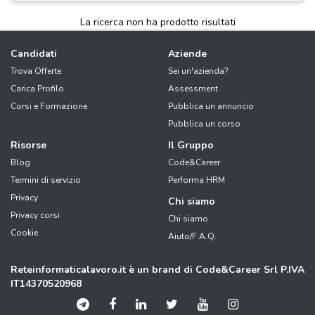
La ricerca non ha prodotto risultati
Candidati
Aziende
Trova Offerte
Sei un'azienda?
Carica Profilo
Assessment
Corsi e Formazione
Pubblica un annuncio
Pubblica un corso
Risorse
Il Gruppo
Blog
Code&Career
Termini di servizio
Performa HRM
Privacy
Chi siamo
Privacy corsi
Chi siamo
Cookie
Aiuto/F.A.Q.
Reteinformaticalavoro.it è un brand di Code&Career Srl P.IVA
IT14370520968