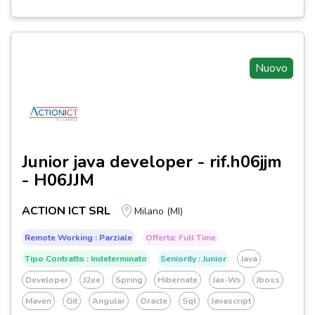
Nuovo
Junior java developer - rif.h06jjm
- H06JJM
ACTION ICT SRL
Milano (MI)
Remote Working : Parziale
Offerta: Full Time
Tipo Contratto : Indeterminato
Seniority : Junior
Java
Developer
J2ee
Spring
Hibernate
Jax-Ws
Jboss
Maven
Git
Angular
Oracle
Sql
Javascript