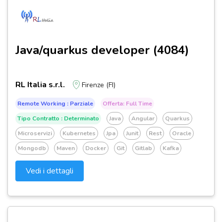
Java/quarkus developer (4084)
RL Italia s.r.l.
Firenze (FI)
Remote Working : Parziale
Offerta: Full Time
Tipo Contratto : Determinato
Java
Angular
Quarkus
Microservizi
Kubernetes
Jpa
Junit
Rest
Oracle
Mongodb
Maven
Docker
Git
Gitlab
Kafka
Vedi i dettagli