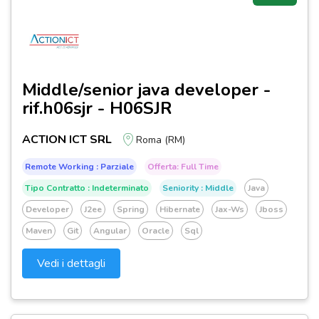
Middle/senior java developer -
rif.h06sjr - H06SJR
ACTION ICT SRL
Roma (RM)
Remote Working : Parziale
Offerta: Full Time
Tipo Contratto : Indeterminato
Seniority : Middle
Java
Developer
J2ee
Spring
Hibernate
Jax-Ws
Jboss
Maven
Git
Angular
Oracle
Sql
Vedi i dettagli