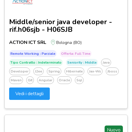
Middle/senior java developer -
rif.h06sjb - H06SJB
ACTION ICT SRL
Bologna (BO)
Remote Working : Parziale
Offerta: Full Time
Tipo Contratto : Indeterminato
Seniority : Middle
Java
Developer
J2ee
Spring
Hibernate
Jax-Ws
Jboss
Maven
Git
Angular
Oracle
Sql
Vedi i dettagli
Nuovo