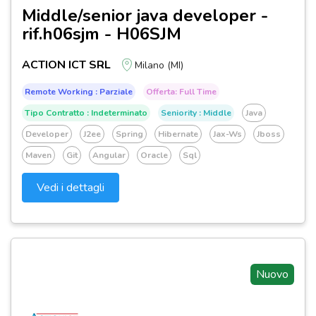
Middle/senior java developer -
rif.h06sjm - H06SJM
ACTION ICT SRL
Milano (MI)
Remote Working : Parziale
Offerta: Full Time
Tipo Contratto : Indeterminato
Seniority : Middle
Java
Developer
J2ee
Spring
Hibernate
Jax-Ws
Jboss
Maven
Git
Angular
Oracle
Sql
Vedi i dettagli
Nuovo