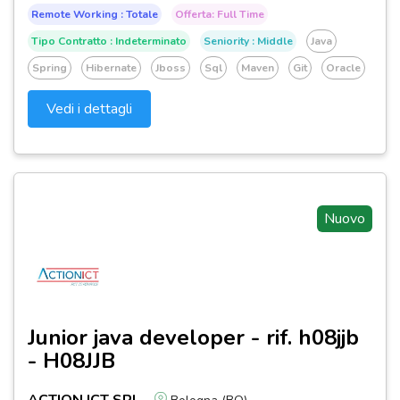
Remote Working : Totale
Offerta: Full Time
Tipo Contratto : Indeterminato
Seniority : Middle
Java
Spring
Hibernate
Jboss
Sql
Maven
Git
Oracle
Vedi i dettagli
Nuovo
Junior java developer - rif. h08jjb
- H08JJB