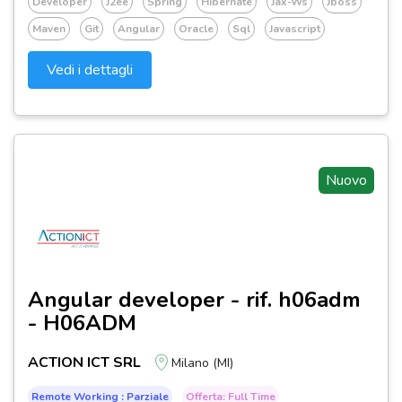
Developer
J2ee
Spring
Hibernate
Jax-Ws
Jboss
Maven
Git
Angular
Oracle
Sql
Javascript
Vedi i dettagli
Nuovo
Angular developer - rif. h06adm
- H06ADM
ACTION ICT SRL
Milano (MI)
Remote Working : Parziale
Offerta: Full Time