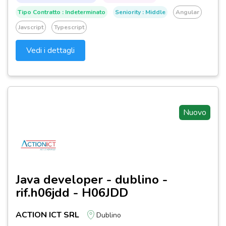
Tipo Contratto : Indeterminato
Seniority : Middle
Angular
Javscript
Typescript
Vedi i dettagli
Nuovo
Java developer - dublino -
rif.h06jdd - H06JDD
ACTION ICT SRL
Dublino