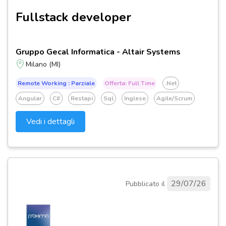
Fullstack developer
Gruppo Gecal Informatica - Altair Systems
Milano (MI)
Remote Working : Parziale
Offerta: Full Time
.net
Angular
C#
Restapi
Sql
Inglese
Agile/scrum
Vedi i dettagli
29/07/26
Pubblicato il