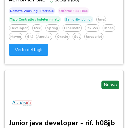
ACTION ICT SRL
Bologna (BO)
Remote Working : Parziale
Offerta: Full Time
Tipo Contratto : Indeterminato
Seniority : Junior
Java
Developer
J2ee
Spring
Hibernate
Jax-Ws
Jboss
Maven
Git
Angular
Oracle
Sql
Javascript
Vedi i dettagli
Nuovo
Junior java developer - rif. h08jjb