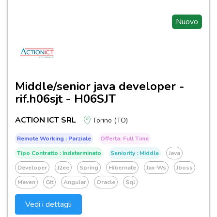
Nuovo
Middle/senior java developer -
rif.h06sjt - H06SJT
ACTION ICT SRL
Torino (TO)
Remote Working : Parziale
Offerta: Full Time
Tipo Contratto : Indeterminato
Seniority : Middle
Java
Developer
J2ee
Spring
Hibernate
Jax-Ws
Jboss
Maven
Git
Angular
Oracle
Sql
Vedi i dettagli