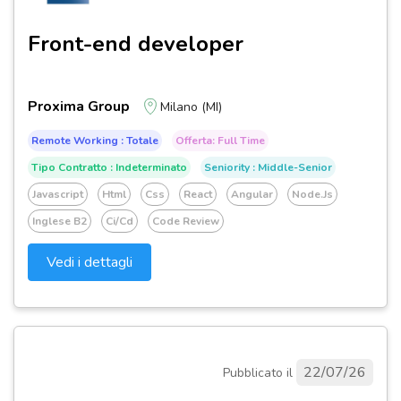
Front-end developer
Proxima Group
Milano (MI)
Remote Working : Totale
Offerta: Full Time
Tipo Contratto : Indeterminato
Seniority : Middle-Senior
Javascript
Html
Css
React
Angular
Node.js
Inglese B2
Ci/cd
Code Review
Vedi i dettagli
22/07/26
Pubblicato il