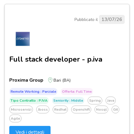
13/07/26
Pubblicato il
Full stack developer - p.iva
Proxima Group
Bari (BA)
Remote Working : Parziale
Offerta: Full Time
Tipo Contratto : P.IVA
Seniority : Middle
Spring
Java
Microservizi
Jboss
Redhat
Openshift
Nosql
Git
Agile
Vedi i dettagli