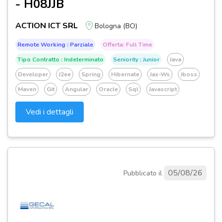
- H08JJB
ACTION ICT SRL
Bologna (BO)
Remote Working : Parziale
Offerta: Full Time
Tipo Contratto : Indeterminato
Seniority : Junior
Java
Developer
J2ee
Spring
Hibernate
Jax-Ws
Jboss
Maven
Git
Angular
Oracle
Sql
Javascript
Vedi i dettagli
05/08/26
Pubblicato il