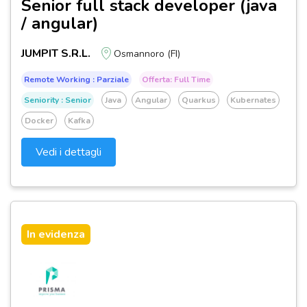
Senior full stack developer (java
/ angular)
JUMPIT S.R.L.
Osmannoro (FI)
Remote Working : Parziale
Offerta: Full Time
Seniority : Senior
Java
Angular
Quarkus
Kubernates
Docker
Kafka
Vedi i dettagli
In evidenza