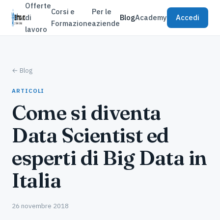
Offerte
Corsi e
Per le
di
Blog
Academy
Accedi
Formazione
aziende
lavoro
← Blog
ARTICOLI
Come si diventa
Data Scientist ed
esperti di Big Data in
Italia
26 novembre 2018